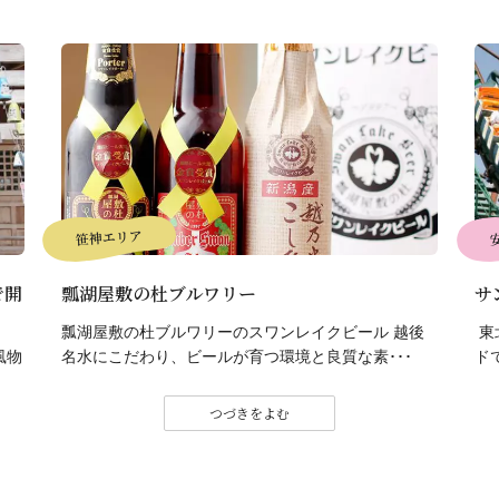
笹神エリア
で開
瓢湖屋敷の杜ブルワリー
サ
瓢湖屋敷の杜ブルワリーのスワンレイクビール 越後
東
風物
名水にこだわり、ビールが育つ環境と良質な素･･･
ド
つづきをよむ