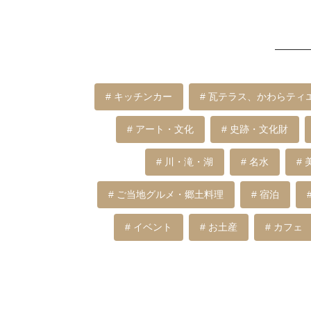
# キッチンカー
# 瓦テラス、かわらテ
# アート・文化
# 史跡・文化財
# 川・滝・湖
# 名水
#
# ご当地グルメ・郷土料理
# 宿泊
# イベント
# お土産
# カフェ