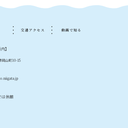
品
交通アクセス
動画で知る
所内】
市岡山町10-15
.niigata.jp
では休館