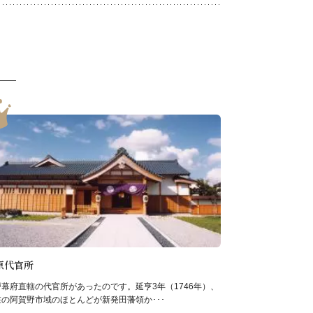
原代官所
戸幕府直轄の代官所があったのです。延亨3年（1746年）、
在の阿賀野市域のほとんどが新発田藩領か･･･