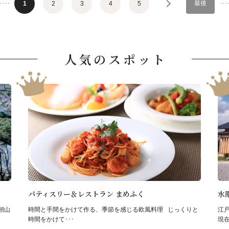
最後
1
2
3
4
5
人気のスポット
パティスリー＆レストラン まめふく
水
朝山
時間と手間をかけて作る、季節を感じる欧風料理 じっくりと
江
時間をかけて･･･
現