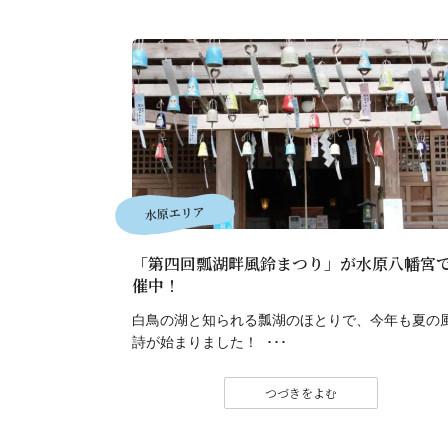
水原エリア
「第四回瓢湖畔風鈴まつり」が水原八幡宮
催中！
白鳥の湖と知られる瓢湖のほとりで、今年も夏の
詩が始まりました！ ･･･
つづきをよむ