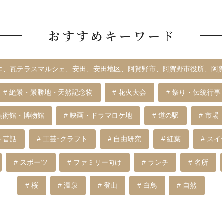
おすすめキーワード
ィエ、瓦テラスマルシェ、安田、安田地区、阿賀野市、阿賀野市役所、阿
# 絶景・景勝地・天然記念物
# 花火大会
# 祭り・伝統行事
 美術館・博物館
# 映画・ドラマロケ地
# 道の駅
# 市場
# 昔話
# 工芸･クラフト
# 自由研究
# 紅葉
# ス
# スポーツ
# ファミリー向け
# ランチ
# 名所
# 桜
# 温泉
# 登山
# 白鳥
# 自然