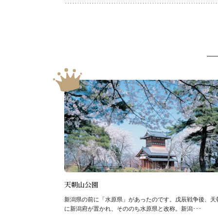
天朝山公園
新潟県の前に「水原県」があったのです。戊辰戦争後、天
に新潟府が置かれ、そののち水原県と改称。新潟･･･