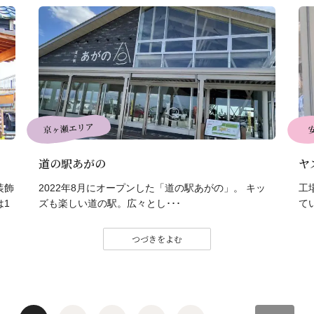
京ヶ瀬エリア
道の駅あがの
ヤ
装飾
2022年8月にオープンした「道の駅あがの」。 キッ
工
は1
ズも楽しい道の駅。広々とし･･･
て
つづきをよむ