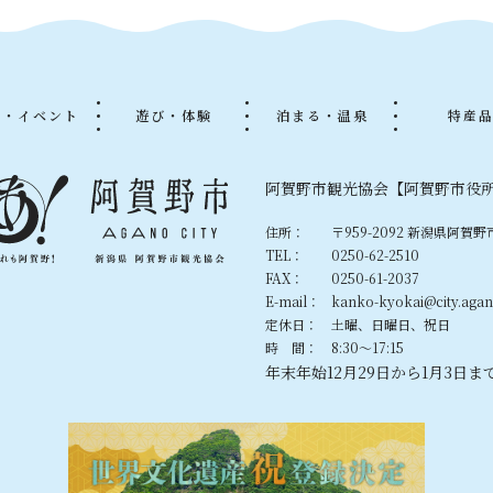
る・イベント
遊び・体験
泊まる・温泉
特産
阿賀野市観光協会【阿賀野市役
住所：
〒959-2092 新潟県阿賀野
TEL：
0250-62-2510
FAX：
0250-61-2037
E-mail：
kanko-kyokai@city.agano
定休日：
土曜、日曜日、祝日
時 間：
8:30〜17:15
年末年始12月29日から1月3日ま