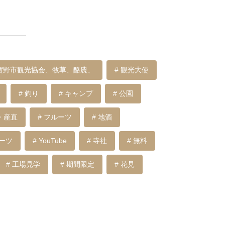
賀野市観光協会、牧草、酪農、
# 観光大使
# 釣り
# キャンプ
# 公園
・産直
# フルーツ
# 地酒
イーツ
# YouTube
# 寺社
# 無料
# 工場見学
# 期間限定
# 花見