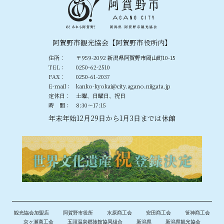
阿賀野市観光協会【阿賀野市役所内】
住所：
〒959-2092 新潟県阿賀野市岡山町10-15
TEL：
0250-62-2510
FAX：
0250-61-2037
E-mail：
kanko-kyokai@city.agano.niigata.jp
定休日：
土曜、日曜日、祝日
時 間：
8:30〜17:15
年末年始12月29日から1月3日までは休館
観光協会加盟店
阿賀野市役所
水原商工会
安田商工会
笹神商工会
京ヶ瀬商工会
五頭温泉郷旅館協同組合
新潟県
新潟県観光協会