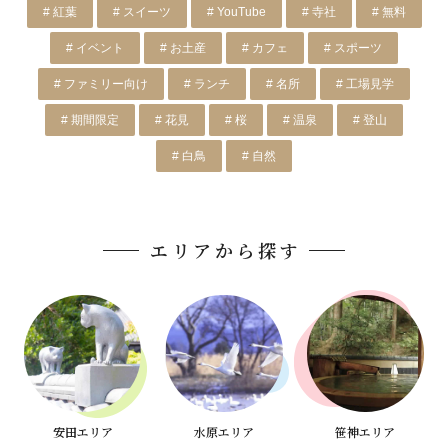
# 紅葉
# スイーツ
# YouTube
# 寺社
# 無料
# イベント
# お土産
# カフェ
# スポーツ
# ファミリー向け
# ランチ
# 名所
# 工場見学
# 期間限定
# 花見
# 桜
# 温泉
# 登山
# 白鳥
# 自然
エリアから探す
安田エリア
水原エリア
笹神エリア