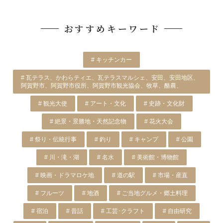
おすすめキーワード
# キッチンカー
# 瓦テラス、かわらティエ、瓦テラスマルシェ、安田、安田地区、
阿賀野市、阿賀野市役所、阿賀野市観光協会、牧草、酪農、
# 観光大使
# アート・文化
# 史跡・文化財
# 絶景・景勝地・天然記念物
# 花火大会
# 祭り・伝統行事
# 釣り
# キャンプ
# 公園
# 川・滝・湖
# 名水
# 美術館・博物館
# 映画・ドラマロケ地
# 道の駅
# 市場・産直
# フルーツ
# 地酒
# ご当地グルメ・郷土料理
# 宿泊
# 昔話
# 工芸･クラフト
# 自由研究