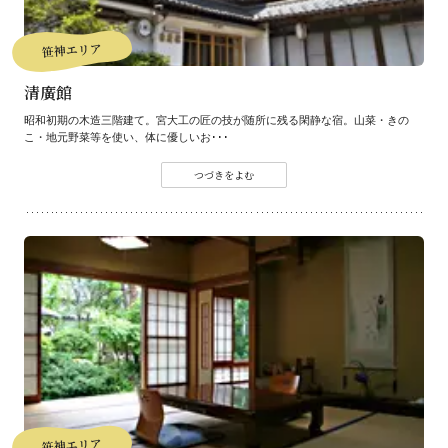
笹神エリア
清廣館
昭和初期の木造三階建て。宮大工の匠の技が随所に残る閑静な宿。山菜・きの
こ・地元野菜等を使い、体に優しいお･･･
つづきをよむ
笹神エリア