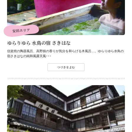
安田エリア
ゆらりゆら 水鳥の宿 さきはな
信楽焼の陶器風呂、高野槙の香りが気分を和らげる木風呂…。ゆらりゆら水鳥の
宿さきはなの純和風露天風･･･
つづきをよむ