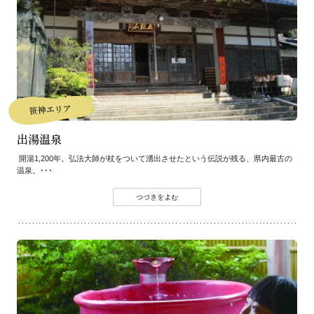
笹神エリア
出湯温泉
開湯1,200年。弘法大師が杖をついて湧出させたという伝説が残る、県内最古の
温泉。･･･
つづきをよむ