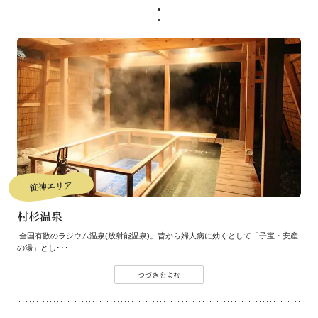
笹神エリア
村杉温泉
全国有数のラジウム温泉(放射能温泉)。昔から婦人病に効くとして「子宝・安産
の湯」とし･･･
つづきをよむ