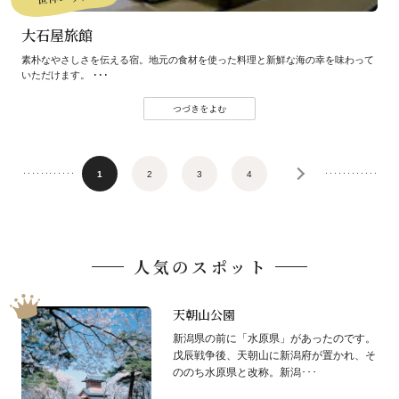
大石屋旅館
素朴なやさしさを伝える宿。地元の食材を使った料理と新鮮な海の幸を味わって
いただけます。 ･･･
つづきをよむ
1
2
3
4
人気のスポット
天朝山公園
新潟県の前に「水原県」があったのです。
戊辰戦争後、天朝山に新潟府が置かれ、そ
ののち水原県と改称。新潟･･･