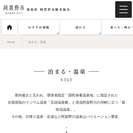
おすすめ情報
訪れる
食べる・味わ
Home
泊まる・温泉
泊まる・温泉
STAY
県内最古と言われ、環境省指定「国民保養温泉地」に指定された
全国屈指のラジウム温泉「五頭温泉郷」と清流阿賀野川の河畔に立つ「新
咲花温泉」。
その他、日帰り温泉・足湯など阿賀野の温泉はバリエーション豊富。