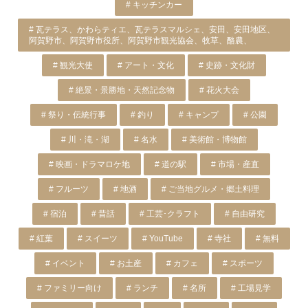
# キッチンカー
# 瓦テラス、かわらティエ、瓦テラスマルシェ、安田、安田地区、
阿賀野市、阿賀野市役所、阿賀野市観光協会、牧草、酪農、
# 観光大使
# アート・文化
# 史跡・文化財
# 絶景・景勝地・天然記念物
# 花火大会
# 祭り・伝統行事
# 釣り
# キャンプ
# 公園
# 川・滝・湖
# 名水
# 美術館・博物館
# 映画・ドラマロケ地
# 道の駅
# 市場・産直
# フルーツ
# 地酒
# ご当地グルメ・郷土料理
# 宿泊
# 昔話
# 工芸･クラフト
# 自由研究
# 紅葉
# スイーツ
# YouTube
# 寺社
# 無料
# イベント
# お土産
# カフェ
# スポーツ
# ファミリー向け
# ランチ
# 名所
# 工場見学