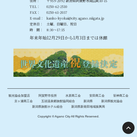
住所：
〒959-2092 新潟県阿賀野市岡山町10-15
TEL：
0250-62-2510
FAX：
0250-61-2037
E-mail：
kanko-kyokai@city.agano.niigata.jp
定休日：
土曜、日曜日、祝日
時 間：
8:30〜17:15
年末年始12月29日から1月3日までは休館
観光協会加盟店
阿賀野市役所
水原商工会
安田商工会
笹神商工会
京ヶ瀬商工会
五頭温泉郷旅館協同組合
新潟県
新潟県観光協会
新潟県旅館ホテル組合
新潟県新発田地域振興局
Copyright © Agano City All Rights Reserved.