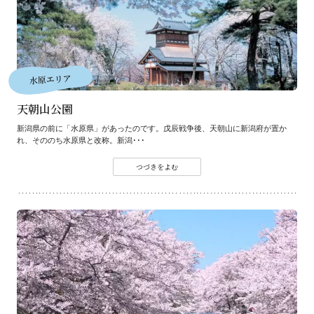
水原エリア
天朝山公園
新潟県の前に「水原県」があったのです。戊辰戦争後、天朝山に新潟府が置か
れ、そののち水原県と改称。新潟･･･
つづきをよむ