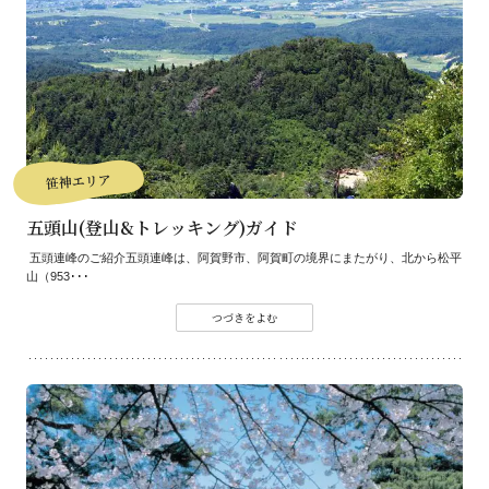
笹神エリア
五頭山(登山&トレッキング)ガイド
五頭連峰のご紹介五頭連峰は、阿賀野市、阿賀町の境界にまたがり、北から松平
山（953･･･
つづきをよむ