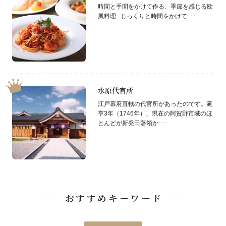
時間と手間をかけて作る、季節を感じる欧
風料理 じっくりと時間をかけて･･･
水原代官所
江戸幕府直轄の代官所があったのです。延
亨3年（1746年）、現在の阿賀野市域のほ
とんどが新発田藩領か･･･
おすすめキーワード