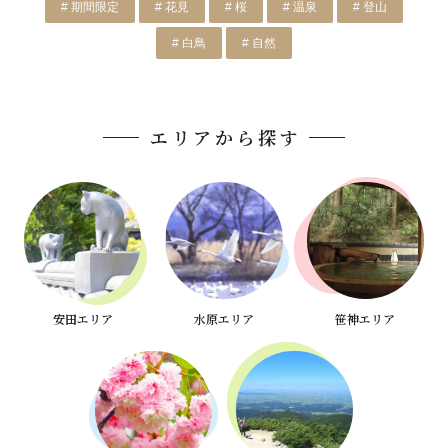
# 期間限定
# 花見
# 桜
# 温泉
# 登山
# 白鳥
# 自然
エリアから探す
安田エリア
水原エリア
笹神エリア