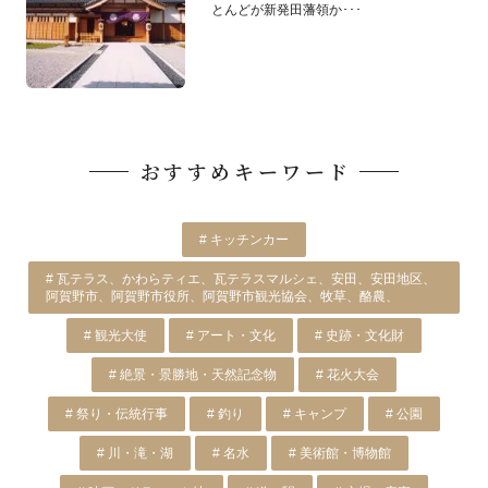
とんどが新発田藩領か･･･
おすすめキーワード
# キッチンカー
# 瓦テラス、かわらティエ、瓦テラスマルシェ、安田、安田地区、
阿賀野市、阿賀野市役所、阿賀野市観光協会、牧草、酪農、
# 観光大使
# アート・文化
# 史跡・文化財
# 絶景・景勝地・天然記念物
# 花火大会
# 祭り・伝統行事
# 釣り
# キャンプ
# 公園
# 川・滝・湖
# 名水
# 美術館・博物館