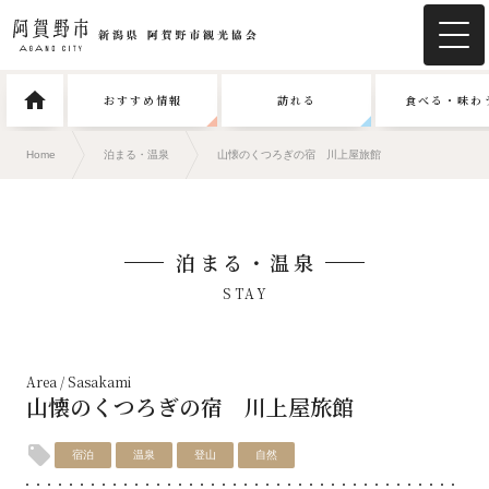
おすすめ情報
訪れる
食べる・味わ
Home
泊まる・温泉
山懐のくつろぎの宿 川上屋旅館
泊まる・温泉
STAY
Area / Sasakami
山懐のくつろぎの宿 川上屋旅館
宿泊
温泉
登山
自然