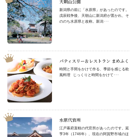
天朝山公園
新潟県の前に「水原県」があったのです。
戊辰戦争後、天朝山に新潟府が置かれ、そ
ののち水原県と改称。新潟･･･
パティスリー＆レストラン まめふく
時間と手間をかけて作る、季節を感じる欧
風料理 じっくりと時間をかけて･･･
水原代官所
江戸幕府直轄の代官所があったのです。延
亨3年（1746年）、現在の阿賀野市域のほ