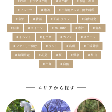
# 映画・ドラマロケ地
# 道の駅
# 市場・産直
# フルーツ
# 地酒
# ご当地グルメ・郷土料理
# 宿泊
# 昔話
# 工芸･クラフト
# 自由研究
# 紅葉
# スイーツ
# YouTube
# 寺社
# 無料
# イベント
# お土産
# カフェ
# スポーツ
# ファミリー向け
# ランチ
# 名所
# 工場見学
# 期間限定
# 花見
# 桜
# 温泉
# 登山
# 白鳥
# 自然
エリアから探す