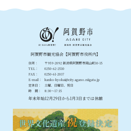
阿賀野市観光協会【阿賀野市役所内】
住所：
〒959-2092 新潟県阿賀野市岡山町10-15
TEL：
0250-62-2510
FAX：
0250-61-2037
E-mail：
kanko-kyokai@city.agano.niigata.jp
定休日：
土曜、日曜日、祝日
時 間：
8:30〜17:15
年末年始12月29日から1月3日までは休館