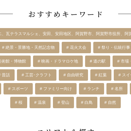
おすすめキーワード
ィエ、瓦テラスマルシェ、安田、安田地区、阿賀野市、阿賀野市役所、阿
# 絶景・景勝地・天然記念物
# 花火大会
# 祭り・伝統行事
 美術館・博物館
# 映画・ドラマロケ地
# 道の駅
# 市場
# 昔話
# 工芸･クラフト
# 自由研究
# 紅葉
# ス
# スポーツ
# ファミリー向け
# ランチ
# 名所
# 桜
# 温泉
# 登山
# 白鳥
# 自然