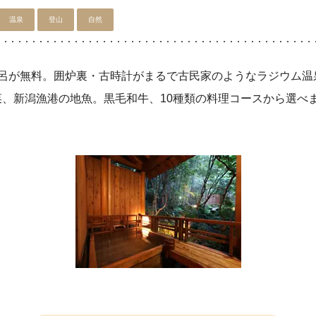
温泉
登山
自然
風呂が無料。囲炉裏・古時計がまるで古民家のようなラジウム温
菜、新潟漁港の地魚。黒毛和牛、10種類の料理コースから選べ