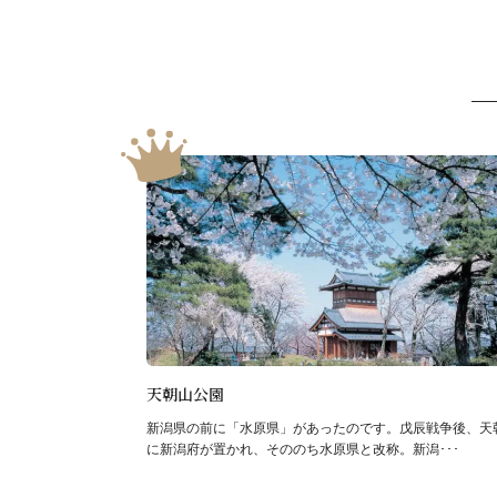
天朝山公園
新潟県の前に「水原県」があったのです。戊辰戦争後、天
に新潟府が置かれ、そののち水原県と改称。新潟･･･