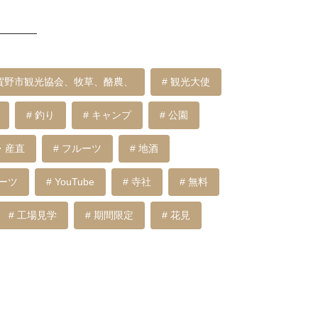
賀野市観光協会、牧草、酪農、
# 観光大使
# 釣り
# キャンプ
# 公園
・産直
# フルーツ
# 地酒
イーツ
# YouTube
# 寺社
# 無料
# 工場見学
# 期間限定
# 花見