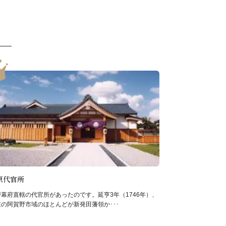
原代官所
戸幕府直轄の代官所があったのです。延亨3年（1746年）、
在の阿賀野市域のほとんどが新発田藩領か･･･