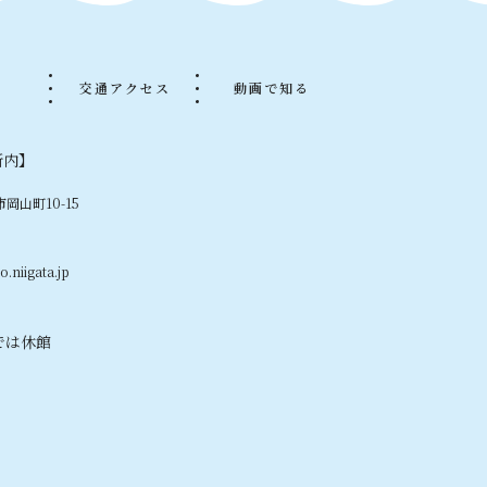
品
交通アクセス
動画で知る
所内】
市岡山町10-15
.niigata.jp
では休館