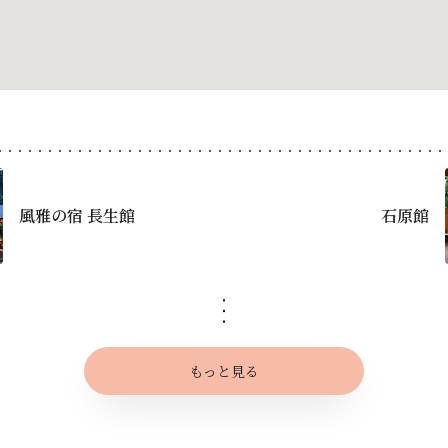
風雅の宿 長生館
石原館
もっと見る