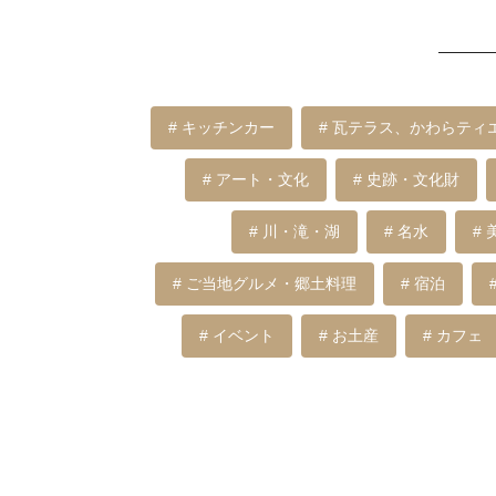
# キッチンカー
# 瓦テラス、かわらテ
# アート・文化
# 史跡・文化財
# 川・滝・湖
# 名水
#
# ご当地グルメ・郷土料理
# 宿泊
# イベント
# お土産
# カフェ