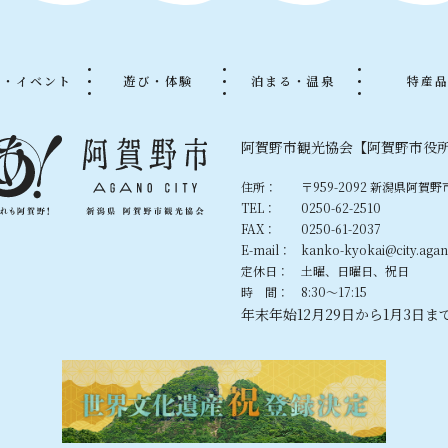
る・イベント
遊び・体験
泊まる・温泉
特産
阿賀野市観光協会【阿賀野市役
住所：
〒959-2092 新潟県阿賀野
TEL：
0250-62-2510
FAX：
0250-61-2037
E-mail：
kanko-kyokai@city.agano
定休日：
土曜、日曜日、祝日
時 間：
8:30〜17:15
年末年始12月29日から1月3日ま