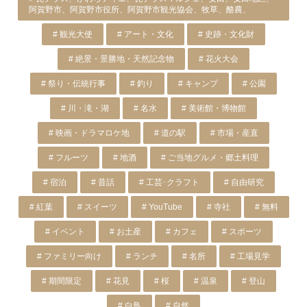
阿賀野市、阿賀野市役所、阿賀野市観光協会、牧草、酪農、
# 観光大使
# アート・文化
# 史跡・文化財
# 絶景・景勝地・天然記念物
# 花火大会
# 祭り・伝統行事
# 釣り
# キャンプ
# 公園
# 川・滝・湖
# 名水
# 美術館・博物館
# 映画・ドラマロケ地
# 道の駅
# 市場・産直
# フルーツ
# 地酒
# ご当地グルメ・郷土料理
# 宿泊
# 昔話
# 工芸･クラフト
# 自由研究
# 紅葉
# スイーツ
# YouTube
# 寺社
# 無料
# イベント
# お土産
# カフェ
# スポーツ
# ファミリー向け
# ランチ
# 名所
# 工場見学
# 期間限定
# 花見
# 桜
# 温泉
# 登山
# 白鳥
# 自然