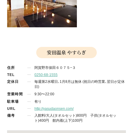
安田温泉 やすらぎ
住所
阿賀野市保田６０７５−３
TEL
0250-68-1555
定休日
毎週第2水曜日､1月8月は無休 (祝日の時営業､翌日が定休
日)
営業時間
9:30〜22:00
駐車場
有り
URL
http://yasudaonsen.com/
備考
入館料/大人(タオルセット)800円 子供(タオルセッ
ト)400円 館内着(上下)100円