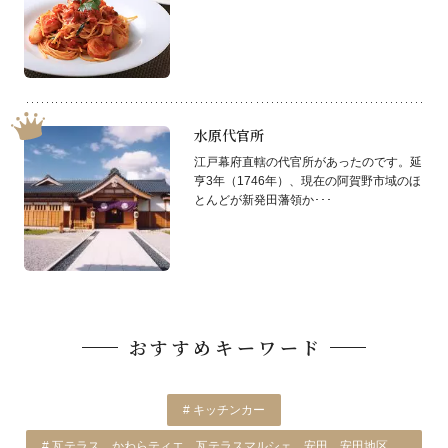
水原代官所
江戸幕府直轄の代官所があったのです。延
亨3年（1746年）、現在の阿賀野市域のほ
とんどが新発田藩領か･･･
おすすめキーワード
# キッチンカー
# 瓦テラス、かわらティエ、瓦テラスマルシェ、安田、安田地区、